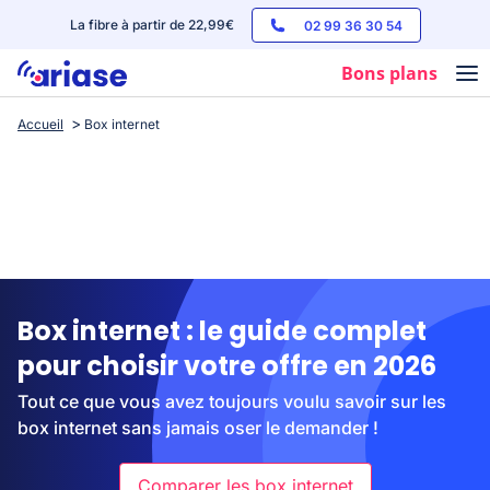
La fibre à partir de 22,99€
02 99 36 30 54
Bons plans
Accueil
Box internet
Box internet
Forfaits mobile
Téléphones
Streaming
Box internet : le guide complet
pour choisir votre offre en 2026
Tout ce que vous avez toujours voulu savoir sur les
box internet sans jamais oser le demander !
Comparer les box internet