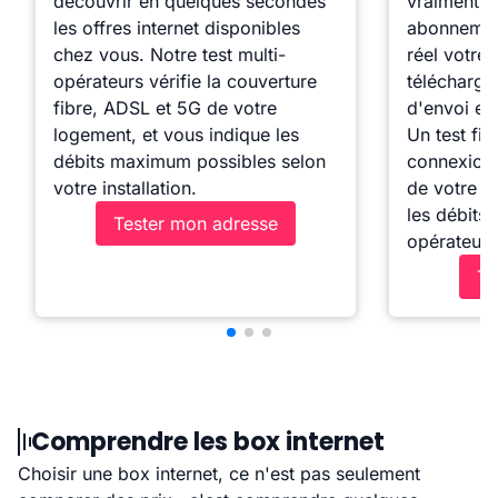
découvrir en quelques secondes
vraiment à
les offres internet disponibles
abonnemen
chez vous. Notre test multi-
réel votre 
opérateurs vérifie la couverture
télécharge
fibre, ADSL et 5G de votre
d'envoi et 
logement, et vous indique les
Un test fia
débits maximum possibles selon
connexion l
votre installation.
de votre W
les débits
Tester mon adresse
opérateur.
Te
Comprendre les box internet
Choisir une box internet, ce n'est pas seulement