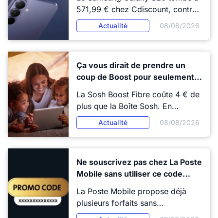
571,99 € chez Cdiscount, contre
799 € au tarif officiel Samsung.
Actualité
08/08/2026
Voici ce que ça change pour
votre budget.
Ça vous dirait de prendre un
coup de Boost pour seulement
4€ avec Sosh ?
La Sosh Boost Fibre coûte 4 € de
plus que la Boîte Sosh. En
échange : la fibre passe de 2
Actualité
08/08/2026
Gb/s à 8 Gb/s, et le Wi-Fi 6E
laisse la place au Wi-Fi 7. Mais il y
a un revers. La Sosh Boost Fibre
Ne souscrivez pas chez La Poste
supprime l'application Orange TV
Mobile sans utiliser ce code
et les appels illimités vers les
promo
fixes. Un échange qui vaut le
La Poste Mobile propose déjà
coup pour certains profils et pas
plusieurs forfaits sans
du tout pour d'autres.
engagement à des tarifs