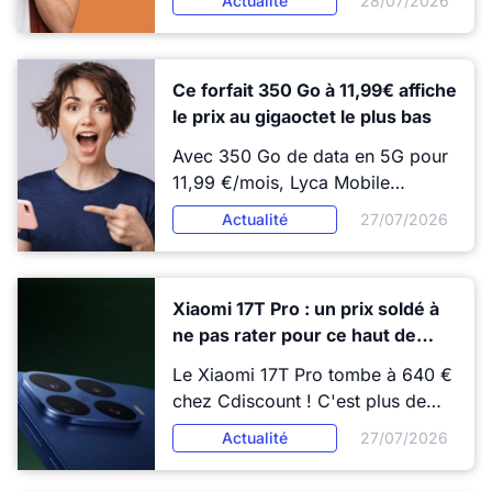
Actualité
28/07/2026
s'est même étoffé de nouveaux
services. Mais en 2026, pas sûr
que ce soit suffisant pour
Ce forfait 350 Go à 11,99€ affiche
vraiment "rester joignable" !
le prix au gigaoctet le plus bas
Avec 350 Go de data en 5G pour
11,99 €/mois, Lyca Mobile
propose actuellement l’un des
Actualité
27/07/2026
forfaits les plus généreux du
marché. Mais son principal atout
ne réside pas seulement dans son
Xiaomi 17T Pro : un prix soldé à
énorme enveloppe internet.
ne pas rater pour ce haut de
gamme photo ultra véloce !
Le Xiaomi 17T Pro tombe à 640 €
chez Cdiscount ! C'est plus de
250 € sous son prix de
Actualité
27/07/2026
lancement, et un plancher pour ce
haut de gamme photo signé Leica