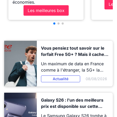
économies.
Les 
Les meilleures box
Vous pensiez tout savoir sur le
forfait Free 5G+ ? Mais il cache
encore de sérieux atouts !
Un maximum de data en France
comme à l'étranger, la 5G+ la
plus rapide du marché et trois
Actualité
08/08/2026
services exclusifs qu'on ne trouve
nulle part ailleurs... Décidément,
le forfait Free 5G+ est bien plus
Galaxy S26 : l'un des meilleurs
qu'un simple forfait généreux ! Et
prix est disponible sur cette
si vous avez une Freebox, il
plateforme française
devient carrément imbattable...
Le Samsung Galaxy S26 tombe à