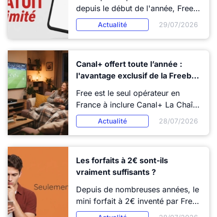
la hausse tarifaire récente.
depuis le début de l'année, Free
Aucune autre box internet ne
Mobile continue de chouchouter
Actualité
29/07/2026
propose cette remise.
certains de ses abonnés en leur
faisant cadeau d'un forfait mobile
100% gratuit. On adore !
Canal+ offert toute l’année :
l'avantage exclusif de la Freebox
Ultra
Free est le seul opérateur en
France à inclure Canal+ La Chaîne
dans ses offres Freebox sans
Actualité
28/07/2026
surcoût. Et selon la Freebox
souscrite, la durée de cet accès
change radicalement : trois mois
Les forfaits à 2€ sont-ils
avec la Freebox Pop et la
vraiment suffisants ?
Freebox Ultra Essentiel, sans
limite de durée avec la Freebox
Depuis de nombreuses années, le
Ultra. Un avantage exclusif qui
mini forfait à 2€ inventé par Free
mérite qu'on s'y attarde.
a fait des émules. Au fil des ans, il