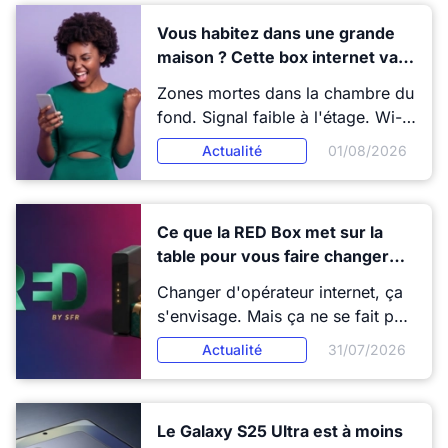
l'occasion pour migrer à moindre
Vous habitez dans une grande
coût, et découvrez les autres
maison ? Cette box internet va
atouts exclusifs de cet operateur
régler tous vos problèmes de
pas comme les autres...
Zones mortes dans la chambre du
Wi-Fi
fond. Signal faible à l'étage. Wi-Fi
qui décroche en bas du jardin.
Actualité
01/08/2026
Ces problèmes sont courants
dans les grandes maisons, et ils
n'ont rien à voir avec votre débit
Ce que la RED Box met sur la
fibre. La Livebox Max d'Orange a
table pour vous faire changer
été pensée pour y répondre, avec
d’opérateur
le Wi-Fi 7, jusqu'à trois répéteurs
Changer d'opérateur internet, ça
et un ensemble d'engagements
s'envisage. Mais ça ne se fait pas
qui vont au-delà de la simple
à la légère. Entre les frais de
Actualité
31/07/2026
connexion.
résiliation, les frais d'entrée et le
risque de tomber sur une offre
moins bien que prévu, les
Le Galaxy S25 Ultra est à moins
hésitations sont légitimes. RED by