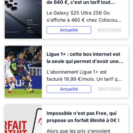
de 640 €, c'est un tarif tout
SFR a construit ses offres pour
simplement inédit
répondre précisément à ces
Le Galaxy S25 Ultra 256 Go
freins. Voici trois raisons
s'affiche à 460 € chez Cdiscount
concrètes pour lesquelles le
ce mardi 21 juillet 2026. Un tarif
Actualité
30/07/2026
passage à la RED Box mérite
inédit pour un smartphone lancé à
d'être sérieusement envisagé.
1469 € dix-huit mois plus tôt, et
surtout un tarif "neuf" qui passe
Ligue 1+ : cette box internet est
désormais sous le reconditionné
la seule qui permet d'avoir une
du même modèle.
(grosse) remise sur
L'abonnement Ligue 1+ est
l'abonnement
facturé 19,99 €/mois. Un tarif qui
a augmenté ces derniers mois.
Actualité
29/07/2026
Bonne nouvelle pour les abonnés
Livebox Max d'Orange : la box
inclut une remise permanente de
Impossible n'est pas Free, qui
5 €/mois sur Ligue 1+. Ce qui
propose un forfait illimité à 0€ !
ramène l'abonnement à 14,99
€/mois et compense exactement
Alors que les prix s'envolent