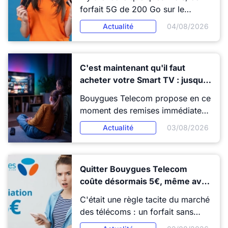
forfait 5G de 200 Go sur le
réseau Orange coûtait 9,99€.
Actualité
04/08/2026
Aujourd'hui, il s'affiche à 11,99€ :
est-ce encore une bonne affaire ?
La réponse est nuancée...
C'est maintenant qu'il faut
acheter votre Smart TV : jusqu'à
80% de remise immédiate avec
Bouygues Telecom propose en ce
Bouygues Telecom
moment des remises immédiates
pouvant atteindre 80 % sur une
Actualité
03/08/2026
sélection de Smart TV Samsung,
pour toute souscription à une
offre Bbox. Des réductions
Quitter Bouygues Telecom
directement appliquées au
coûte désormais 5€, même avec
moment de la commande, sans
un forfait sans engagement
ODR ni délai d'attente. Si vous
C'était une règle tacite du marché
envisagiez de renouveler votre
des télécoms : un forfait sans
téléviseur, le calendrier est
engagement, ça se résilie sans