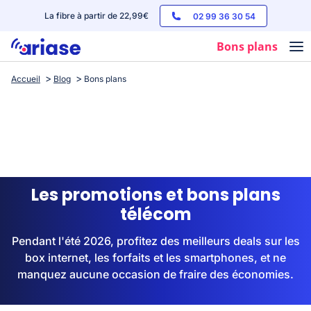
La fibre à partir de 22,99€
02 99 36 30 54
Bons plans
Accueil
Blog
Bons plans
Box internet
Forfaits mobile
Téléphones
Streaming
Les promotions et bons plans
télécom
Pendant l'été 2026, profitez des meilleurs deals sur les
box internet, les forfaits et les smartphones, et ne
manquez aucune occasion de fraire des économies.