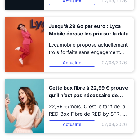
Actualité
07/08/2026
compétitifs. Mais avant de valider
votre commande, un détail mérite
toute votre attention : ce code
Jusqu'à 29 Go par euro : Lyca
promo permet de ne pas payer le
Mobile écrase les prix sur la data
premier mois d'abonnement.
Lycamobile propose actuellement
trois forfaits sans engagement
comprenant entre 150 et 350 Go
Actualité
07/08/2026
pour moins de 12€ par mois.
D'après l'indice du prix du giga
d'Edcom, l'opérateur se distingue
Cette box fibre à 22,99 € prouve
surtout par la quantité de données
qu’il n’est pas nécessaire de
mobiles accordée pour chaque
payer plus
euro dépensé.
22,99 €/mois. C'est le tarif de la
RED Box Fibre de RED by SFR. La
box internet la moins chère du
Actualité
07/08/2026
marché. Et pour ce tarif, elle
propose la fibre 1 Gb/s