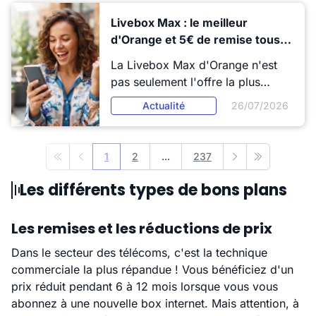
arrivé fin mai 2026.
Livebox Max : le meilleur
d'Orange et 5€ de remise tous
les mois sur vos plateformes de
La Livebox Max d'Orange n'est
streaming préférées
pas seulement l'offre la plus
complète de la gamme Livebox.
Actualité
26/07/2026
C'est aussi la seule qui propose
une remise permanente de 5
€/mois sur vos plateformes de
1
2
...
237
Première page
Précédent
Suivant
Dernière pag
streaming préférées : Netflix,
Disney+, Apple TV+ et Ligue 1+.
Les différents types de bons plans
Une offre premium qui, selon
votre usage streaming, peut
Les remises et les réductions de prix
s'avérer moins chère qu'elle n'y
paraît.
Dans le secteur des télécoms, c'est la technique
commerciale la plus répandue ! Vous bénéficiez d'un
prix réduit pendant 6 à 12 mois lorsque vous vous
abonnez à une nouvelle box internet. Mais attention, à