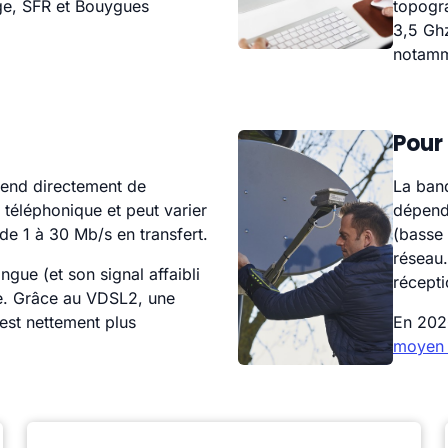
e, SFR et Bouygues
topogra
3,5 Ghz
notamm
Pour 
end directement de
La band
ne téléphonique et peut varier
dépend 
de 1 à 30 Mb/s en transfert.
(basse 
réseau
ngue (et son signal affaibli
récepti
de. Grâce au VDSL2, une
est nettement plus
En 202
moyen 