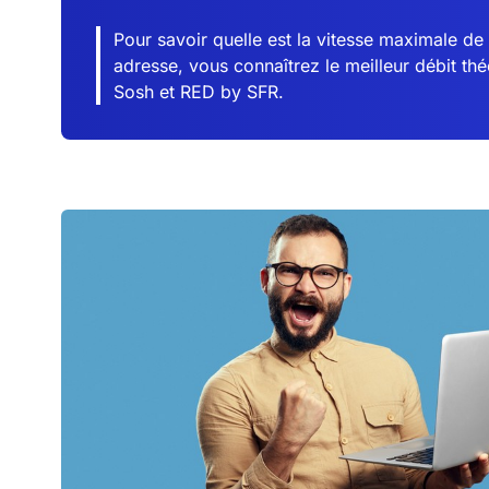
Pour savoir quelle est la vitesse maximale de
adresse, vous connaîtrez le meilleur débit t
Sosh et RED by SFR.