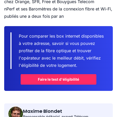
chez Orange, SFR, Free et Bouygues Telecom
nPerf et ses Baromètres
de la connexion fibre et Wi-Fi,
publiés une a deux fois par an
Pour comparer les box internet disponibles
à votre adresse, savoir si vous pouvez
profiter de la fibre optique et trouver
l'opérateur avec le meilleur débit, vérifiez
l'éligibilité de votre logement.
Faire le test d'éligibilité
Maxime Blondet
Responsable éditorial, expert Télécom