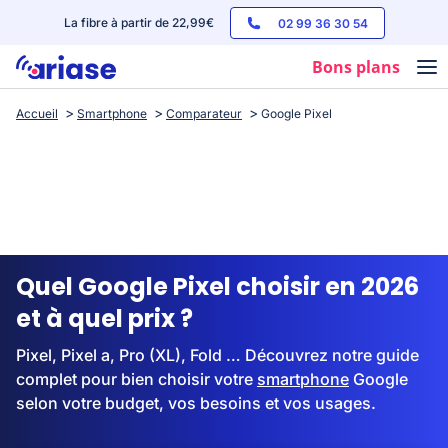
La fibre à partir de 22,99€
02 99 36 30 54
Bons plans
Accueil
Smartphone
Comparateur
Google Pixel
Box internet
Forfaits mobile
Téléphones
Streaming
Quel Google Pixel choisir en 2026
et à quel prix ?
Pixel, Pixel a, Pro (XL), Fold … Découvrez notre guide
complet pour bien choisir votre
smartphone
Google
selon votre budget, vos besoins et vos usages.