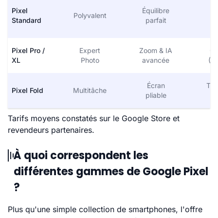
Pixel
Équilibre
Fl
Polyvalent
Standard
parfait
(6
Pixel Pro /
Expert
Zoom & IA
Gr
XL
Photo
avancée
(6,
Écran
Tab
Pixel Fold
Multitâche
pliable
(7
Tarifs moyens constatés sur le Google Store et
revendeurs partenaires.
À quoi correspondent les
différentes gammes de Google Pixel
?
Plus qu'une simple collection de smartphones, l'offre