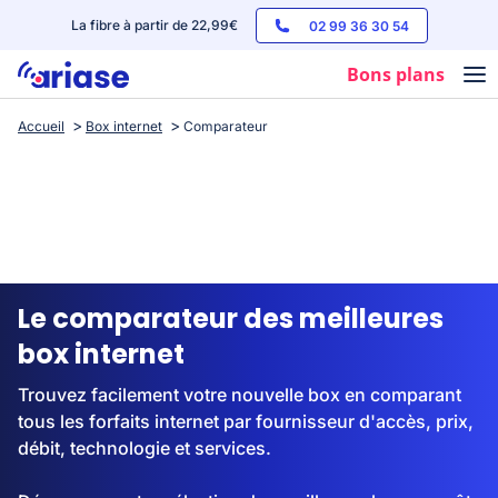
La fibre à partir de 22,99€
02 99 36 30 54
Bons plans
Accueil
Box internet
Comparateur
Box internet
Forfaits mobile
Téléphones
Streaming
Le comparateur des meilleures
box internet
Trouvez facilement votre nouvelle box en comparant
tous les forfaits internet par fournisseur d'accès, prix,
débit, technologie et services.