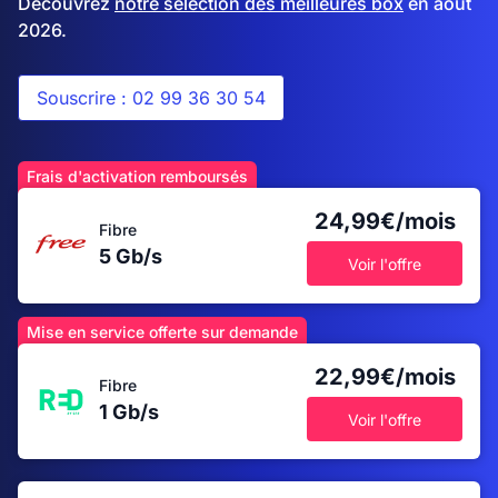
Découvrez
notre sélection des meilleures box
en août
2026.
Souscrire : 02 99 36 30 54
Frais d'activation remboursés
24,99€/mois
Fibre
5 Gb/s
Voir l'offre
Mise en service offerte sur demande
22,99€/mois
Fibre
1 Gb/s
Voir l'offre