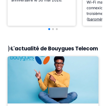
anniversaire le 30 mai 2026.
Wi-Fi mais
connexion i
troisième 
(
baromètr
L'actualité de Bouygues Telecom