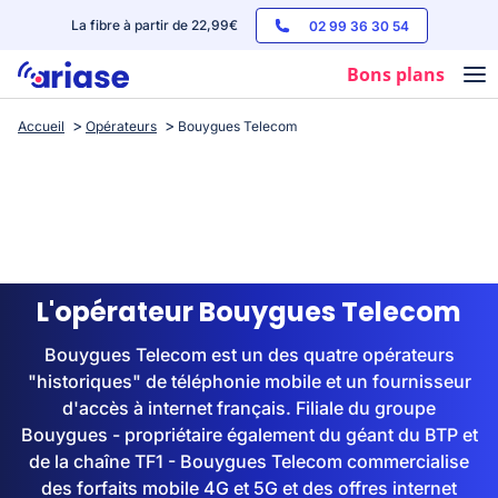
La fibre à partir de 22,99€
02 99 36 30 54
Bons plans
Accueil
Opérateurs
Bouygues Telecom
Box internet
Forfaits mobile
Téléphones
Streaming
L'opérateur Bouygues Telecom
Bouygues Telecom est un des quatre opérateurs
"historiques" de téléphonie mobile et un fournisseur
d'accès à internet français. Filiale du groupe
Bouygues - propriétaire également du géant du BTP et
de la chaîne TF1 - Bouygues Telecom commercialise
des forfaits mobile 4G et 5G et des offres internet