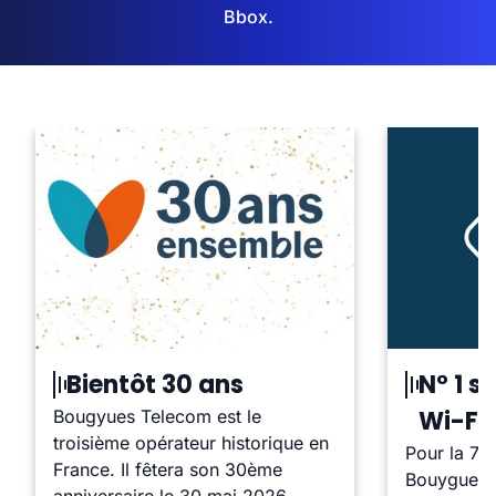
Bbox.
Bientôt 30 ans
N° 1 su
Wi-Fi
Bougyues Telecom est le
troisième opérateur historique en
Pour la 7è
France. Il fêtera son 30ème
Bouygues T