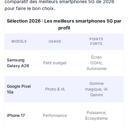
comparatif des meilleurs smartphones 5G de 2026
pour faire le bon choix.
Sélection 2026 : Les meilleurs smartphones 5G par
profil
POINTS
MODÈLE
USAGE
FORTS
Écran
Samsung
Petit budget
120Hz,
Galaxy A26
Autonomie
Gomme
Google Pixel
Photo & IA
magique, IA
10a
o
Gemini
Puissance,
iPhone 17
Performance
Écosystème