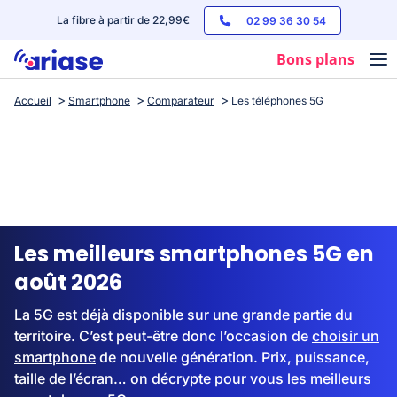
La fibre à partir de 22,99€
02 99 36 30 54
Bons plans
Accueil
Smartphone
Comparateur
Les téléphones 5G
Box internet
Forfaits mobile
Téléphones
Streaming
Les meilleurs smartphones 5G en
août 2026
La 5G est déjà disponible sur une grande partie du
territoire. C’est peut-être donc l’occasion de
choisir un
smartphone
de nouvelle génération. Prix, puissance,
taille de l’écran… on décrypte pour vous les meilleurs