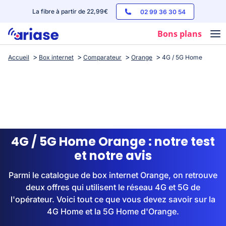
La fibre à partir de 22,99€
02 99 36 30 54
Bons plans
Accueil
Box internet
Comparateur
Orange
4G / 5G Home
Box internet
Forfaits mobile
Téléphones
Streaming
4G / 5G Home Orange : notre test
et notre avis
Parmi le catalogue de box internet Orange, on retrouve
deux offres qui utilisent le réseau 4G et 5G de
l'opérateur. Voici tout ce que vous devez savoir sur la
4G Home et la 5G Home d'Orange.