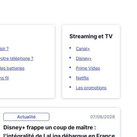
Streaming et TV
sir ?
Canal+
otre téléphone ?
Disney+
les batteries
Prime Video
s fil
Netflix
Les promotions
Actualité
07/08/2026
Disney+ frappe un coup de maître :
l'intégralité de LaLiga débarque en France