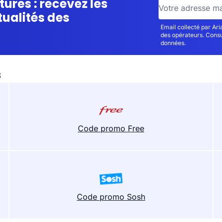
tures : recevez les
tualités des
Email collecté par Ar
des opérateurs. Cons
données.
s
Code promo Free
Code promo Sosh