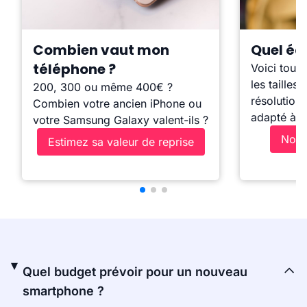
Combien vaut mon
Quel écr
téléphone ?
Voici tout 
les tailles,
200, 300 ou même 400€ ?
résolutions
Combien votre ancien iPhone ou
adapté à v
votre Samsung Galaxy valent-ils ?
Notr
Estimez sa valeur de reprise
Quel budget prévoir pour un nouveau
smartphone ?