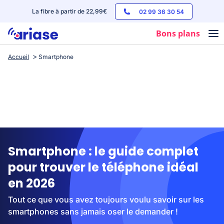
La fibre à partir de 22,99€
02 99 36 30 54
Bons plans
Accueil
Smartphone
Box internet
Forfaits mobile
Téléphones
Streaming
Smartphone : le guide complet
pour trouver le téléphone idéal
en 2026
Tout ce que vous avez toujours voulu savoir sur les
smartphones sans jamais oser le demander !