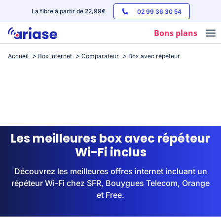
La fibre à partir de 22,99€
02 99 36 30 54
Bons plans
Accueil
Box internet
Comparateur
Box avec répéteur
Box internet
Forfaits mobile
Téléphones
Streaming
Les meilleures box avec répéteur
Wi-Fi inclus
Découvrez les meilleures offres internet incluant un
répéteur Wi-Fi chez SFR, Bouygues Telecom, Orange
et Free.