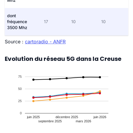
Mhz
dont
fréquence
17
10
10
3500 Mhz
Source :
cartoradio - ANFR
Evolution du réseau 5G dans la Creuse
75
50
25
0
juin 2025
décembre 2025
juin 2026
septembre 2025
mars 2026