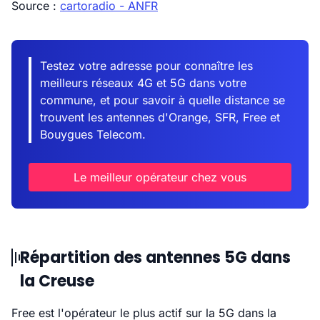
Source :
cartoradio - ANFR
Testez votre adresse pour connaître les
meilleurs réseaux 4G et 5G dans votre
commune, et pour savoir à quelle distance se
trouvent les antennes d'Orange, SFR, Free et
Bouygues Telecom.
Le meilleur opérateur chez vous
Répartition des antennes 5G dans
la Creuse
Free est l'opérateur le plus actif sur la 5G dans la