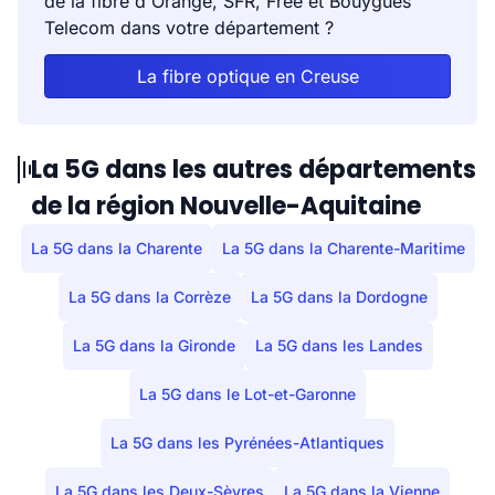
de la fibre d'Orange, SFR, Free et Bouygues
Bellegarde-en-
0
0
Telecom dans votre département ?
Marche
La fibre optique en Creuse
Bénévent-l'Abbaye
2
2
Bétête
0
0
La 5G dans les autres départements
de la région Nouvelle-Aquitaine
Blessac
2
1
La 5G dans la Charente
La 5G dans la Charente-Maritime
Bonnat
5
3
La 5G dans la Corrèze
La 5G dans la Dordogne
Bord-Saint-Georges
0
0
La 5G dans la Gironde
La 5G dans les Landes
Bosmoreau-les-
0
0
Mines
La 5G dans le Lot-et-Garonne
La 5G dans les Pyrénées-Atlantiques
Bosroger
0
0
La 5G dans les Deux-Sèvres
La 5G dans la Vienne