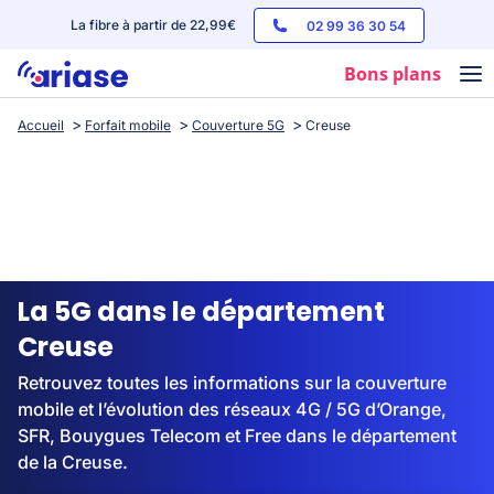
La fibre à partir de 22,99€
02 99 36 30 54
Bons plans
Accueil
Forfait mobile
Couverture 5G
Creuse
Box internet
Forfaits mobile
Téléphones
Streaming
La 5G dans le département
Creuse
Retrouvez toutes les informations sur la couverture
mobile et l’évolution des réseaux 4G / 5G d’Orange,
SFR, Bouygues Telecom et Free dans le département
de la Creuse.