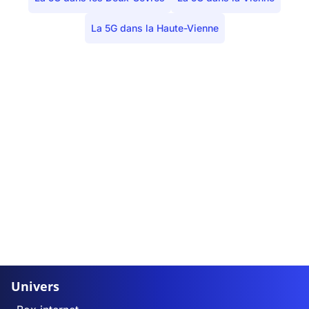
Le Bourg-d'Hem
2
0
La 5G dans la Haute-Vienne
Bourganeuf
2
2
Boussac
0
0
Boussac-Bourg
3
2
La Brionne
0
0
Brousse
0
0
Budelière
0
0
Bussière-Dunoise
3
2
Univers
Bussière-Nouvelle
0
0