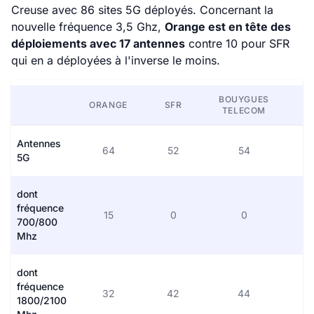
Creuse avec 86 sites 5G déployés. Concernant la
nouvelle fréquence 3,5 Ghz,
Orange est en tête des
déploiements avec 17 antennes
contre 10 pour SFR
qui en a déployées à l'inverse le moins.
BOUYGUES
ORANGE
SFR
F
TELECOM
Antennes
64
52
54
5G
dont
fréquence
15
0
0
700/800
Mhz
dont
fréquence
32
42
44
1800/2100