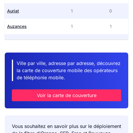
Auriat
1
0
Auzances
1
1
Azat-Châtenet
1
0
Azerables
1
0
Ville par ville, adresse par adresse, découvrez
la carte de couverture mobile des opérateurs
Banize
0
0
de téléphonie mobile.
Basville
1
1
Voir la carte de couverture
Bazelat
0
0
Beissat
0
0
Vous souhaitez en savoir plus sur le déploiement