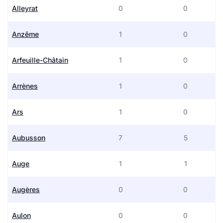
Alleyrat
0
0
Anzême
1
0
Arfeuille-Châtain
1
0
Arrènes
1
0
Ars
1
0
Aubusson
7
5
Auge
1
1
Augères
0
0
Aulon
0
0