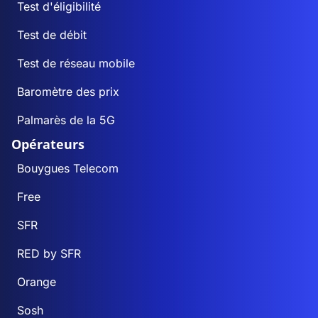
Test d'éligibilité
Chambon-sur-
2
2
Voueize
Test de débit
Chambonchard
1
0
Test de réseau mobile
Baromètre des prix
Chamborand
1
0
Palmarès de la 5G
Champagnat
1
0
Opérateurs
Bouygues Telecom
Champsanglard
2
1
Free
La Chapelle-Baloue
0
0
SFR
La Chapelle-Saint-
0
0
RED by SFR
Martial
Orange
La Chapelle-
1
1
Taillefert
Sosh