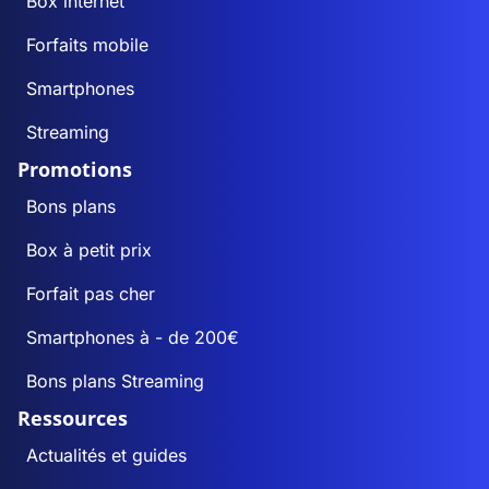
Box internet
Bussière-Saint-
Forfaits mobile
0
0
Georges
Smartphones
La Celle-Dunoise
0
0
Streaming
Promotions
La Celle-sous-
0
0
Gouzon
Bons plans
Box à petit prix
La Cellette
1
0
Forfait pas cher
Ceyroux
0
0
Smartphones à - de 200€
Chamberaud
0
0
Bons plans Streaming
Ressources
Chambon-Sainte-
0
0
Croix
Actualités et guides