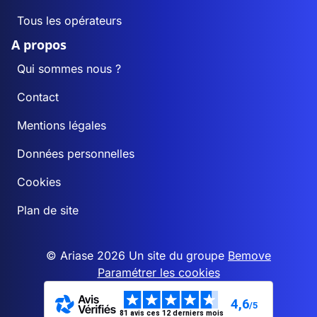
Tous les opérateurs
Chard
1
0
A propos
Charron
1
0
Qui sommes nous ?
Contact
Châtelard
0
0
Mentions légales
Châtelus-le-
2
0
Marcheix
Données personnelles
Cookies
Châtelus-Malvaleix
1
0
Plan de site
Le Chauchet
0
0
© Ariase 2026 Un site du groupe
Bemove
La Chaussade
0
0
Paramétrer les cookies
Chavanat
1
0
4,6
/5
81 avis ces 12 derniers mois