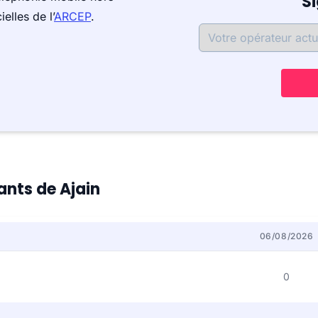
S
elles de l’
ARCEP
.
ants de Ajain
06/08/2026
0