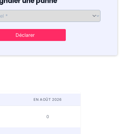
ignaler une panne
Déclarer
EN AOÛT 2026
0