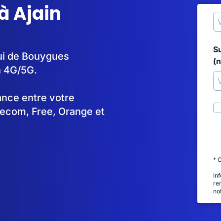
à Ajain
S
lui de Bouygues
(
n 4G/5G.
tance entre votre
lecom, Free, Orange et
* 
In
re
no