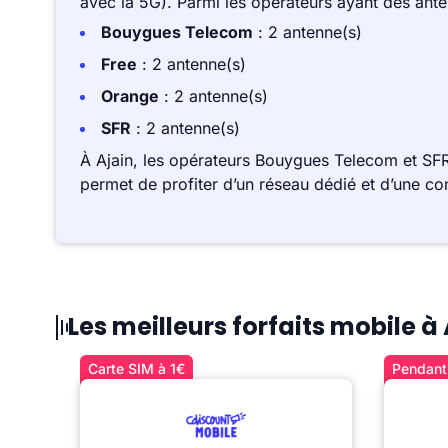
avec la 5G). Parmi les opérateurs ayant des ant
Bouygues Telecom
: 2 antenne(s)
Free
: 2 antenne(s)
Orange
: 2 antenne(s)
SFR
: 2 antenne(s)
À Ajain, les opérateurs Bouygues Telecom et SF
permet de profiter d’un réseau dédié et d’une co
Les meilleurs forfaits mobile à
Carte SIM à 1€
Pendant 