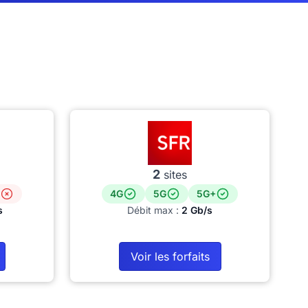
2
sites
4G
5G
5G+
s
Débit max :
2 Gb/s
Voir les forfaits