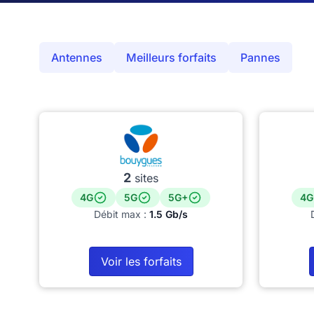
Antennes
Meilleurs forfaits
Pannes
2
sites
4G
5G
5G+
4G
Débit max :
1.5 Gb/s
Voir les forfaits