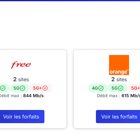
2
2
sites
sites
5G
5G+
4G
5G
5G+
Débit max :
844 Mb/s
Débit max :
615 Mb/
Voir les forfaits
Voir les forfaits