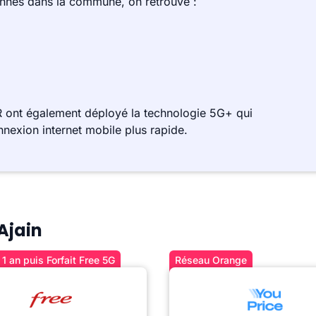
ennes dans la commune, on retrouve :
R ont également déployé la technologie 5G+ qui
nnexion internet mobile plus rapide.
 Ajain
1 an puis Forfait Free 5G
Réseau Orange