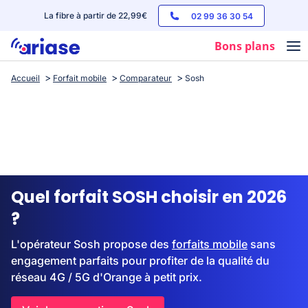
La fibre à partir de 22,99€
02 99 36 30 54
Bons plans
Accueil
Forfait mobile
Comparateur
Sosh
Box internet
Forfaits mobile
Téléphones
Streaming
Quel forfait SOSH choisir en 2026
?
L'opérateur Sosh propose des
forfaits mobile
sans
engagement parfaits pour profiter de la qualité du
réseau 4G / 5G d'Orange à petit prix.