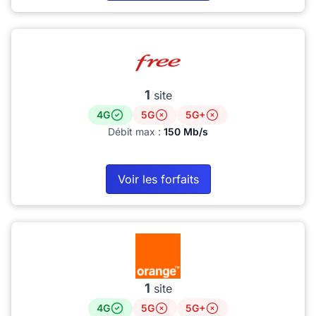
1
site
4G
5G
5G+
Débit max :
150 Mb/s
Voir les forfaits
1
site
4G
5G
5G+