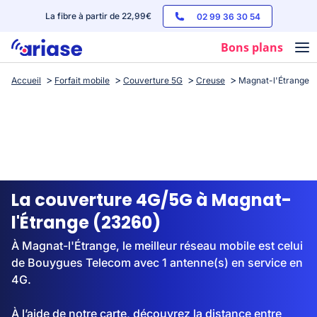
La fibre à partir de 22,99€
02 99 36 30 54
Bons plans
Accueil
Forfait mobile
Couverture 5G
Creuse
Magnat-l'Étrange
Box internet
Forfaits mobile
Téléphones
Streaming
La couverture 4G/5G à Magnat-
l'Étrange (23260)
À Magnat-l'Étrange, le meilleur réseau mobile est celui
de Bouygues Telecom avec 1 antenne(s) en service en
4G.
À l’aide de notre carte, découvrez la distance entre