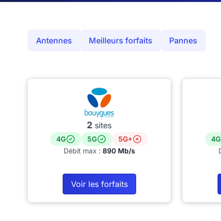
Antennes
Meilleurs forfaits
Pannes
2
sites
4G
5G
5G+
4G
Débit max :
890 Mb/s
Voir les forfaits