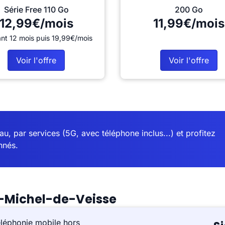
Série Free 110 Go
200 Go
12,99€/mois
11,99€/mois
nt 12 mois puis 19,99€/mois
Voir l'offre
Voir l'offre
u, par services (5G, avec téléphone inclus...) et profitez
nnés.
t-Michel-de-Veisse
éléphonie mobile hors