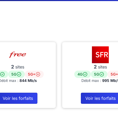
2
2
sites
sites
5G
5G+
4G
5G
5G+
Débit max :
844 Mb/s
Débit max :
995 Mb/
Voir les forfaits
Voir les forfaits