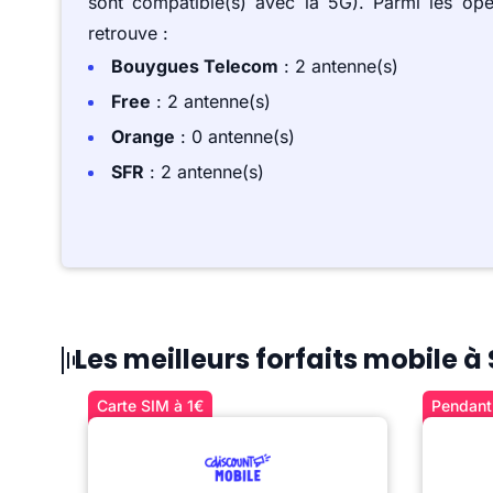
sont compatible(s) avec la 5G). Parmi les op
retrouve :
Bouygues Telecom
: 2 antenne(s)
Free
: 2 antenne(s)
Orange
: 0 antenne(s)
SFR
: 2 antenne(s)
Les meilleurs forfaits mobile 
Carte SIM à 1€
Pendant 