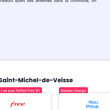
érateurs ayant des antennes dans la commune, on
à Saint-Michel-de-Veisse
1 an puis Forfait Free 5G
Réseau Orange