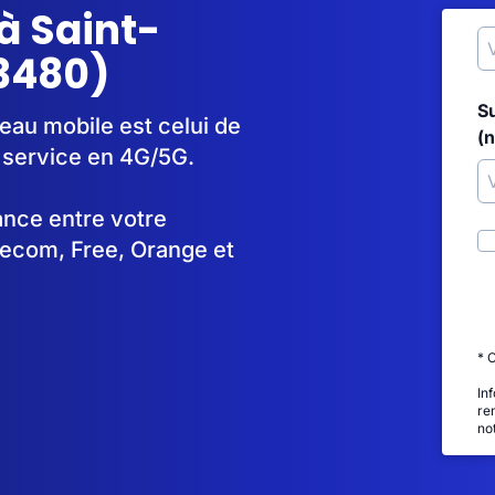
à Saint-
3480)
S
eau mobile est celui de
(
 service en 4G/5G.
tance entre votre
lecom, Free, Orange et
* 
In
re
no