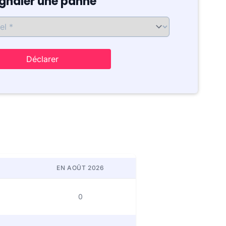
ignaler une panne
Déclarer
EN AOÛT 2026
0