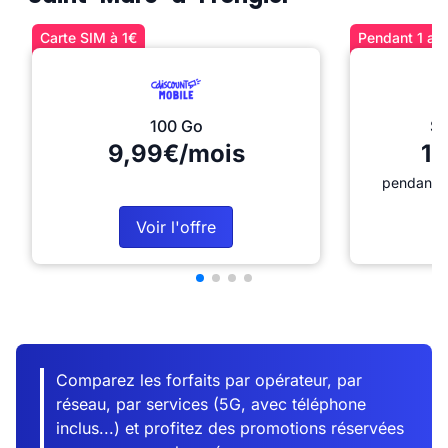
Carte SIM à 1€
Pendant 1 an 
100 Go
Sé
9,99€/mois
12
pendant 1
Voir l'offre
Comparez les forfaits par opérateur, par
réseau, par services (5G, avec téléphone
inclus...) et profitez des promotions réservées