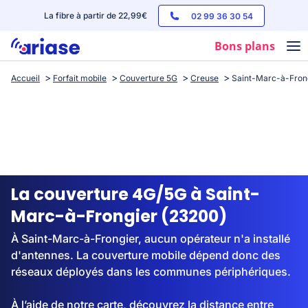
La fibre à partir de 22,99€
02 99 36 30 54
Bons plans
Accueil
Forfait mobile
Couverture 5G
Creuse
Saint-Marc-à-Fron
Box internet
Forfaits mobile
Téléphones
Streaming
La couverture 4G/5G à Saint-
Marc-à-Frongier (23200)
À Saint-Marc-à-Frongier, aucun opérateur n'a installé
d'antennes. La couverture mobile dépend donc des
réseaux déployés dans les communes périphériques.
À l’aide de notre carte, découvrez la distance entre