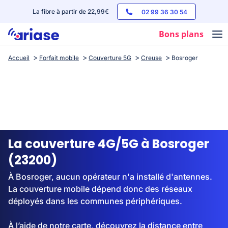
La fibre à partir de 22,99€
02 99 36 30 54
Bons plans
Accueil
Forfait mobile
Couverture 5G
Creuse
Bosroger
Box internet
Forfaits mobile
Téléphones
Streaming
La couverture 4G/5G à Bosroger
(23200)
À Bosroger, aucun opérateur n'a installé d'antennes.
La couverture mobile dépend donc des réseaux
déployés dans les communes périphériques.
À l’aide de notre carte, découvrez la distance entre