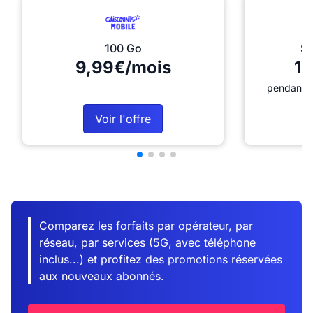
100 Go
Sé
9,99€/mois
12
pendant 1
Voir l'offre
Comparez les forfaits par opérateur, par
réseau, par services (5G, avec téléphone
inclus...) et profitez des promotions réservées
aux nouveaux abonnés.