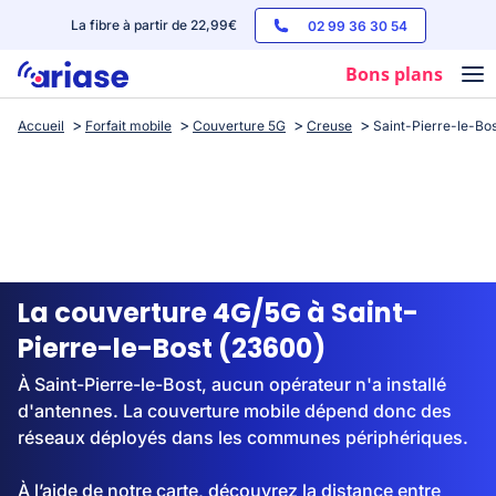
La fibre à partir de 22,99€
02 99 36 30 54
Bons plans
Accueil
Forfait mobile
Couverture 5G
Creuse
Saint-Pierre-le-Bo
Box internet
Forfaits mobile
Téléphones
Streaming
La couverture 4G/5G à Saint-
Pierre-le-Bost (23600)
À Saint-Pierre-le-Bost, aucun opérateur n'a installé
d'antennes. La couverture mobile dépend donc des
réseaux déployés dans les communes périphériques.
À l’aide de notre carte, découvrez la distance entre