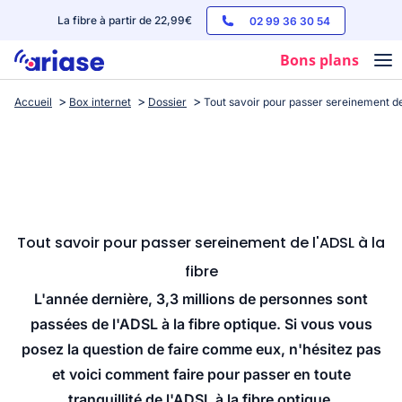
La fibre à partir de 22,99€
02 99 36 30 54
Bons plans
Accueil
Box internet
Dossier
Tout savoir pour passer sereinement de 
Box internet
Forfaits mobile
Téléphones
Streaming
Tout savoir pour passer sereinement de l'ADSL à la
fibre
L'année dernière, 3,3 millions de personnes sont
passées de l'ADSL à la fibre optique. Si vous vous
posez la question de faire comme eux, n'hésitez pas
et voici comment faire pour passer en toute
tranquillité de l'ADSL à la fibre optique.