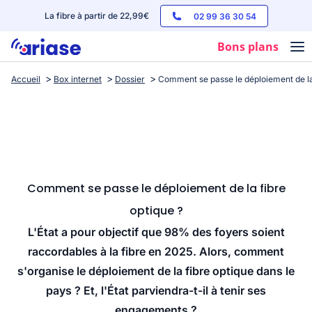
La fibre à partir de 22,99€
02 99 36 30 54
Bons plans
Accueil
Box internet
Dossier
Comment se passe le déploiement de la 
Box internet
Forfaits mobile
Téléphones
Streaming
Comment se passe le déploiement de la fibre
optique ?
L'État a pour objectif que 98% des foyers soient
raccordables à la fibre en 2025. Alors, comment
s'organise le déploiement de la fibre optique dans le
pays ? Et, l'État parviendra-t-il à tenir ses
engagements ?