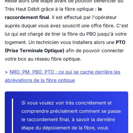
Reste alors une étape avant de pouvoir bénéficier du
Très Haut Débit grâce à la fibre optique :
le
raccordement final
. Il est effectué par l'opérateur
auprès duquel vous avez souscrit une offre fibre. C'est
lui qui est chargé de tirer la fibre du PBO jusqu'à votre
logement. Un technicien vous installera alors une
PTO
(Prise Terminale Optique)
afin de pouvoir connecter
votre box au réseau fibre optique.
>
NRO, PM, PBO, PTO : ce qui se cache derrière les
abréviations de la fibre optique
Si vous voulez voir très concrètement et
comprendre précisément comment se passe
le raccordement final, à savoir la dernière
étape du déploiement de la fibre, vous