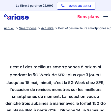
La fibre à partir de 22,99€
02 99 36 30 54
Bons plans
Accueil
Smartphone
Actualité
Best of des meilleurs smartphones à p
Box internet
Forfaits mobile
Téléphones
Streaming
Best of des meilleurs smartphones à prix mini
pendant la 5G Week de SFR : plus que 3 jours !
Jusqu'au 15 mai, minuit, c'est la 5G Week chez SFR,
l'occasion de remises monstres sur les meilleurs
smartphones du moment. La rédaction vous a
déniché trois aubaines à marier avec le forfait 150 Go
en 5G de SFR, à partir d'1€ : l'iPhone 14, le Samsung