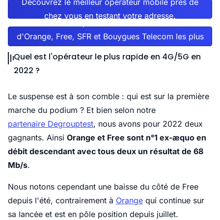
Découvrez le meilleur opérateur mobile près de
chez vous en testant votre adresse.
Vous saurez ainsi quelles sont les antennes 4G et 5G
d'Orange, Free, SFR et Bouygues Telecom les plus
proches de votre logement.
Quel est l'opérateur le plus rapide en 4G/5G en
2022 ?
Le suspense est à son comble : qui est sur la première
marche du podium ? Et bien selon notre
partenaire Degrouptest
, nous avons pour 2022 deux
gagnants. Ainsi
Orange et Free sont n°1 ex-æquo en
débit descendant avec tous deux un résultat de 68
Mb/s
.
Nous notons cependant une baisse du côté de Free
depuis l'été, contrairement à
Orange
qui continue sur
sa lancée et est en pôle position depuis juillet.