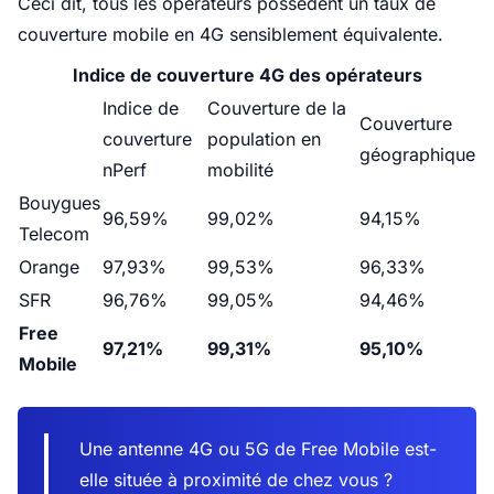
Ceci dit, tous les opérateurs possèdent un taux de
couverture mobile en 4G sensiblement équivalente.
Indice de couverture 4G des opérateurs
Indice de
Couverture de la
Couverture
couverture
population en
géographique
nPerf
mobilité
Bouygues
96,59%
99,02%
94,15%
Telecom
Orange
97,93%
99,53%
96,33%
SFR
96,76%
99,05%
94,46%
Free
97,21%
99,31%
95,10%
Mobile
Une antenne 4G ou 5G de Free Mobile est-
elle située à proximité de chez vous ?