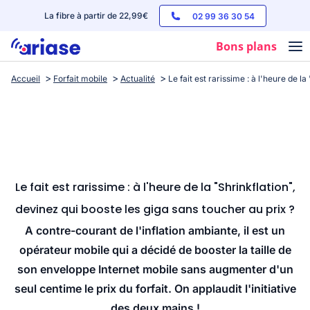
La fibre à partir de 22,99€
02 99 36 30 54
Bons plans
Accueil
Forfait mobile
Actualité
Le fait est rarissime : à l'heure de l
Box internet
Forfaits mobile
Téléphones
Streaming
Le fait est rarissime : à l'heure de la "Shrinkflation",
devinez qui booste les giga sans toucher au prix ?
A contre-courant de l'inflation ambiante, il est un
opérateur mobile qui a décidé de booster la taille de
son enveloppe Internet mobile sans augmenter d'un
seul centime le prix du forfait. On applaudit l'initiative
des deux mains !