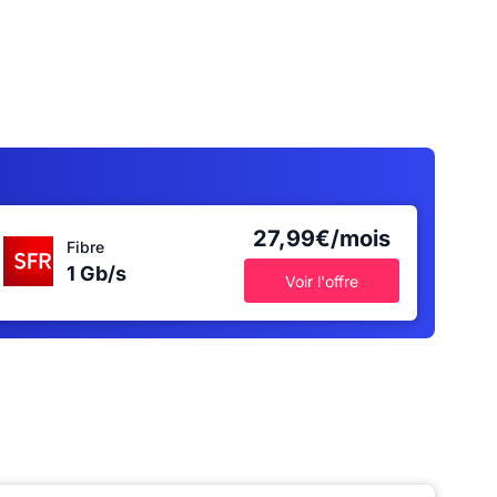
27,99€/mois
Fibre
1 Gb/s
Voir l'offre