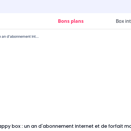
Bons plans
Box in
SFR prolonge sa happy box : un an d'abonnement Internet et de forfait mobile pour 5€/mois
appy box : un an d'abonnement Internet et de forfait m