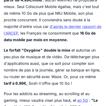
partir de 4.99€/mois :
aucun MMVNO ne proposera
mieux. Seul Cdiscount Mobile égalise, mais c'est tout
de même 10 Go de plus que NRJ Mobile, son plus
proche concurrent. Il conviendra sans doute à la
majorité d'entre vous car
d'après le dernier rapport de
l'ARCEP
, les Français ne consomment que
16 Go de
data mobile par mois en moyenne.
Le forfait "Oxygène"
double la mise
et autorise un
peu plus de musique et de vidéo. De télécharger plus
d'applications aussi, que ce soit pour compter son
nombre de pas à la journée, gérer sa banque en ligne,
ou rouler en sécurité avec Waze. Or, pour ce même
tarif à 6.99€,
Sosh n'offre que 10 Go !
Pour les addicts au streaming, au scrolling et au
gaming, mieux vaudra viser plus haut, et
en 5G
:
"Le