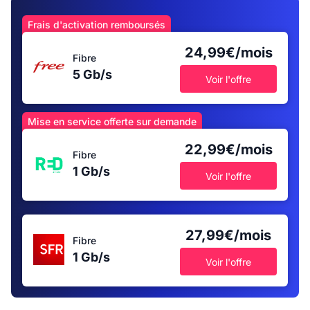
Frais d'activation remboursés
24,99€/mois
Fibre
5 Gb/s
Voir l'offre
Mise en service offerte sur demande
22,99€/mois
Fibre
1 Gb/s
Voir l'offre
27,99€/mois
Fibre
1 Gb/s
Voir l'offre