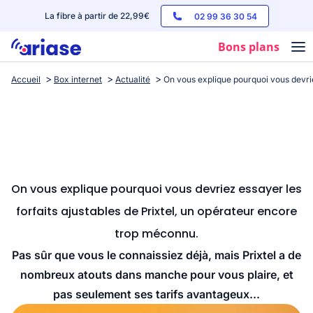
La fibre à partir de 22,99€
02 99 36 30 54
Bons plans
Accueil
Box internet
Actualité
On vous explique pourquoi vous devrie
Box internet
Forfaits mobile
Téléphones
Streaming
On vous explique pourquoi vous devriez essayer les
forfaits ajustables de Prixtel, un opérateur encore
trop méconnu.
Pas sûr que vous le connaissiez déjà, mais Prixtel a de
nombreux atouts dans manche pour vous plaire, et
pas seulement ses tarifs avantageux...