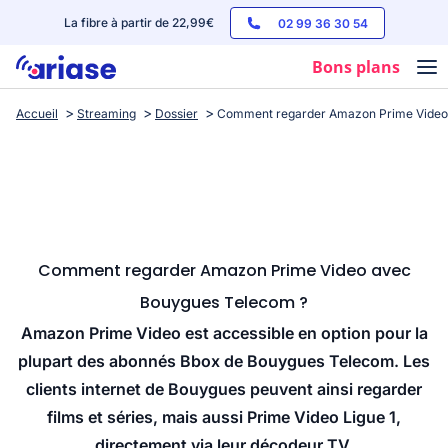
La fibre à partir de 22,99€
02 99 36 30 54
Bons plans
Accueil
Streaming
Dossier
Comment regarder Amazon Prime Video
Box internet
Forfaits mobile
Téléphones
Streaming
Comment regarder Amazon Prime Video avec
Bouygues Telecom ?
Amazon Prime Video est accessible en option pour la
plupart des abonnés Bbox de Bouygues Telecom. Les
clients internet de Bouygues peuvent ainsi regarder
films et séries, mais aussi Prime Video Ligue 1,
directement via leur décodeur TV.