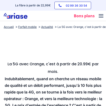
La fibre à partir de 22,99€
02 99 36 30 54
Bons plans
Accueil
Forfait mobile
Actualité
La 5G avec Orange, c'est à partir d
Box internet
Forfaits mobile
Téléphones
Streaming
La 5G avec Orange, c'est à partir de 20.99€ par
mois.
Indubitablement, quand on cherche un réseau mobile
de qualité et un débit performant, jusqu'à 10 fois plus
rapide que la 4G, on se tourne à la fois vers le meilleur
opérateur : Orange, et vers la meilleure technologie : la
5G. Le prix d'entrée de l'excellence ? C'est à partir de