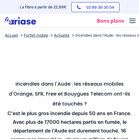
La fibre à partir de 22,99€
02 99 36 30 54
Bons plans
Accueil
Forfait mobile
Actualité
Incendies dans l'Aude : les réseaux
Box internet
Forfaits mobile
Téléphones
Streaming
Incendies dans l'Aude : les réseaux mobiles
d'Orange, SFR, Free et Bouygues Telecom ont-ils
été touchés ?
C'est le plus gros incendie depuis 50 ans en France.
Avec plus de 17000 hectares partis en fumée, le
département de l'Aude est durement touché. 16