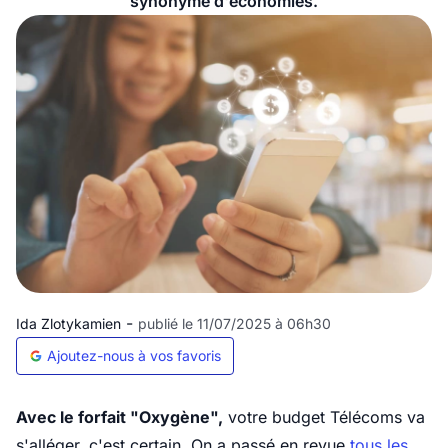
synonyme d'économies.
-
Ida Zlotykamien
publié le 11/07/2025 à 06h30
Ajoutez-nous à vos favoris
Avec le forfait "Oxygène",
votre budget Télécoms va
s'alléger, c'est certain. On a passé en revue
tous les