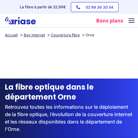
La fibre à partir de 22,99€
02 99 36 30 54
Bons plans
Accueil
Box internet
Couverture fibre
Orne
Box internet
Forfaits mobile
Téléphones
Streaming
La fibre optique dans le
département Orne
Retrouvez toutes les informations sur le déploiement
de la fibre optique, l’évolution de la couverture internet
et les réseaux disponibles dans le département de
l'Orne.