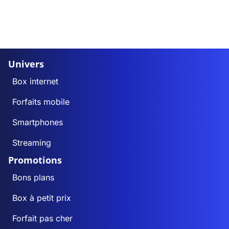
Bonsmoulins
170
157
Le Bosc-Renoult
175
144
Boucé
414
369
Univers
Le Bouillon
Box internet
119
9
Forfaits mobile
Brethel
86
82
Smartphones
Bretoncelles
1 010
829
Streaming
Promotions
Brieux
54
52
Bons plans
Briouze
1 122
0
Box à petit prix
Brullemail
115
41
Forfait pas cher