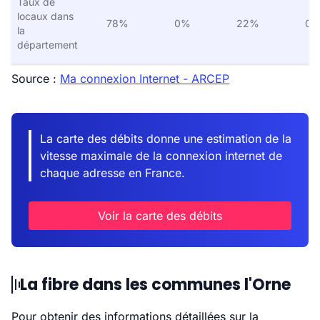
Taux de
locaux dans
78%
0%
22%
0
la
département
Source :
Ma connexion Internet - ARCEP
La carte des débits donne une estimation de la
vitesse maximale de la connexion internet de
chaque adresse en France.
Voir la carte des débits
La fibre dans les communes l'Orne
Pour obtenir des informations détaillées sur la