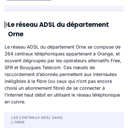
Avoine
151
135
Le réseau ADSL du département
Avrilly
102
0
Orne
Bailleul
338
336
Le réseau ADSL du département Orne se compose de
264 centraux téléphoniques appartenant à Orange, et
Banvou
342
265
souvent dégroupés par les opérateurs alternatifs Free,
SFR et Bouygues Telecom. Ces nœuds de
Barville
142
131
raccordement d’abonnés permettent aux internautes
inéligibles à la fibre (ou ceux qui n’ont pas encore
Bazoches-au-Houlme
281
243
choisi un abonnement fibre) de se connecter à
l’internet haut débit en utilisant le réseau téléphonique
en cuivre.
Bazoches-sur-Hoëne
711
622
La Bazoque
132
99
LES CENTRAUX ADSL DANS
L'ORNE