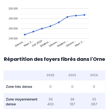
200 000
180 000
160 000
140 000
Décem…
Mars 2…
Juin 2024
Septem…
Décem…
Septem…
Décem…
Mars 2…
Répartition des foyers fibrés dans l'Orne
2026
2025
2024
Zone très dense
0
0
0
Zone moyennement
36
36
35
dense
400
187
067