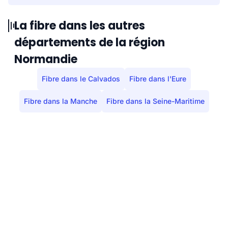
Berd'huis
633
575
La fibre dans les autres
départements de la région
Berjou
293
238
Normandie
Bizou
115
72
Fibre dans le Calvados
Fibre dans l'Eure
Boëcé
64
49
Fibre dans la Manche
Fibre dans la Seine-Maritime
Boissei-la-Lande
60
55
Boissy Maugis
673
390
Boitron
179
152
Bonnefoi
133
119