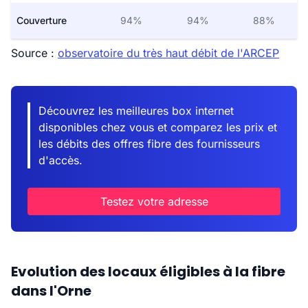
Couverture
94%
94%
88%
Source :
observatoire du très haut débit de l'ARCEP
Découvrez les meilleures box internet
disponibles chez vous et comparez les prix et
les débits des offres fibre des fournisseurs
d'accès.
Testez votre adresse
Evolution des locaux éligibles à la fibre
dans l'Orne