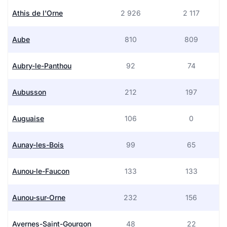
Athis de l'Orne
2 926
2 117
Aube
810
809
Aubry-le-Panthou
92
74
Aubusson
212
197
Auguaise
106
0
Aunay-les-Bois
99
65
Aunou-le-Faucon
133
133
Aunou-sur-Orne
232
156
Avernes-Saint-Gourgon
48
22