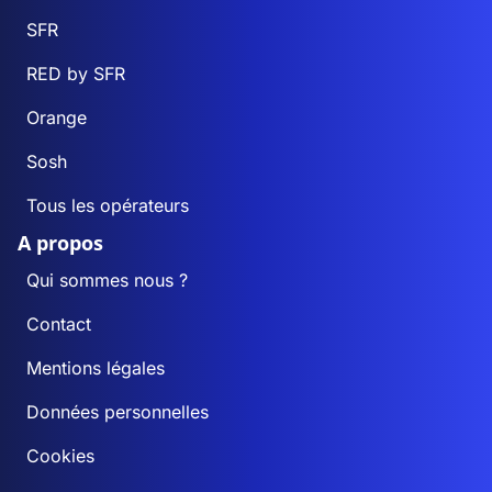
SFR
Le Cercueil
102
87
RED by SFR
Cerisé
481
441
Orange
Cerisy-Belle-Étoile
Sosh
426
230
Tous les opérateurs
Ceton
1 261
942
A propos
Chahains
65
31
Qui sommes nous ?
Contact
Chailloué
565
35
Mentions légales
Le Chalange
66
63
Données personnelles
Champcerie
93
67
Cookies