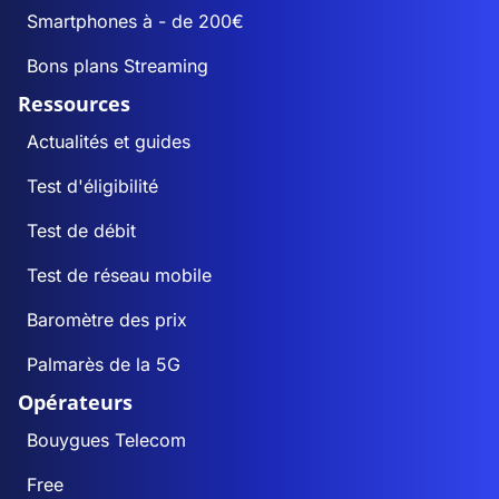
Smartphones à - de 200€
Buré
66
2
Bons plans Streaming
Bures
144
103
Ressources
Bursard
Actualités et guides
112
64
Test d'éligibilité
Cahan
163
129
Test de débit
Caligny
493
381
Test de réseau mobile
Camembert
155
132
Baromètre des prix
Palmarès de la 5G
Canapville
157
141
Opérateurs
Carrouges
521
496
Bouygues Telecom
Free
Ceaucé
1 118
710