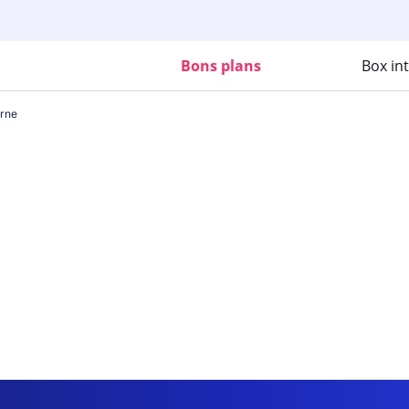
Bons plans
Box in
rne