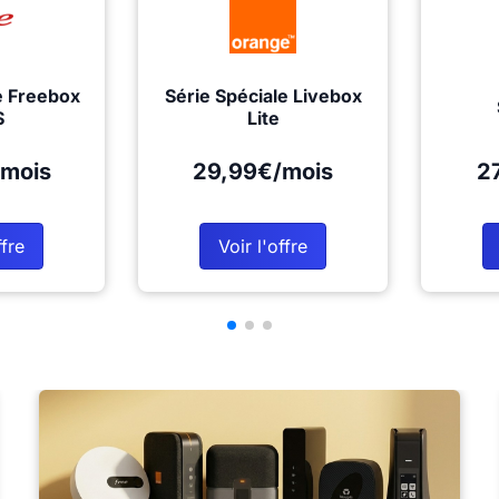
e Freebox
Série Spéciale Livebox
S
Lite
mois
29,99€/mois
2
ffre
Voir l'offre