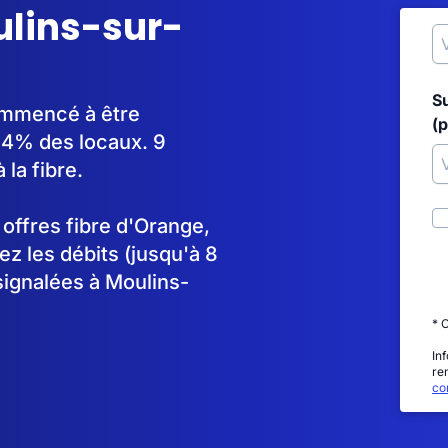
ulins-sur-
S
commencé à être
(p
94% des locaux. 9
la fibre.
s offres fibre d'Orange,
 les débits (jusqu'à 8
signalées à Moulins-
* 
In
re
con