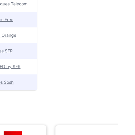
uygues Telecom
res Free
es Orange
res SFR
 RED by SFR
res Sosh