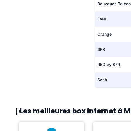
Bouygues Telec
Free
Orange
SFR
RED by SFR
Sosh
Les meilleures box internet à 