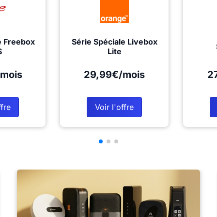
e Freebox
Série Spéciale Livebox
S
Lite
mois
29,99€/mois
2
ffre
Voir l'offre