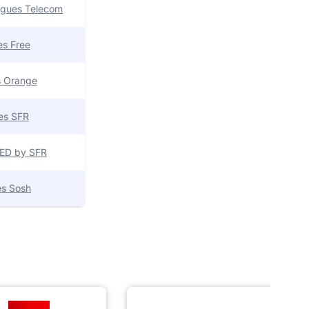
uygues Telecom
res Free
es Orange
res SFR
 RED by SFR
res Sosh