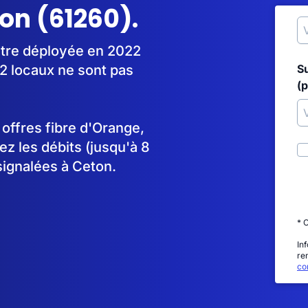
ton (61260).
être déployée en 2022
2 locaux ne sont pas
S
(p
s offres fibre d'Orange,
 les débits (jusqu'à 8
signalées à Ceton.
* 
In
re
con