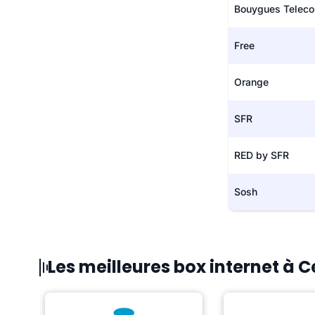
Bouygues Telec
Free
Orange
SFR
RED by SFR
Sosh
Les meilleures box internet à 