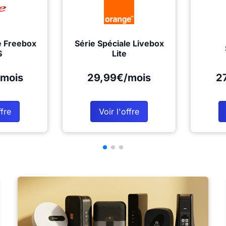
e Freebox
Série Spéciale Livebox
S
Lite
mois
29,99€/mois
2
ffre
Voir l'offre