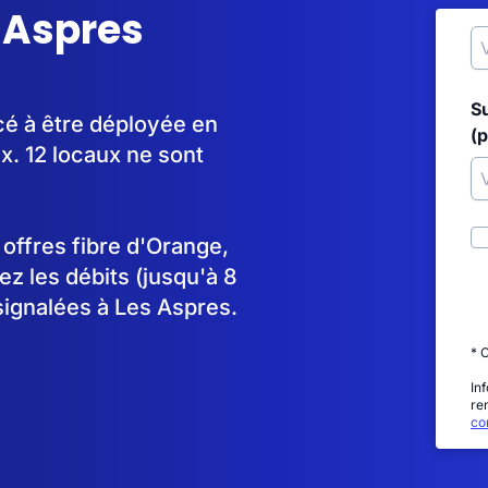
s Aspres
S
cé à être déployée en
(p
. 12 locaux ne sont
s offres fibre d'Orange,
 les débits (jusqu'à 8
signalées à Les Aspres.
* 
In
re
con