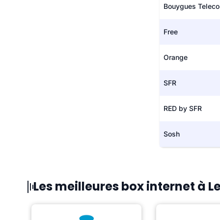
Bouygues Telec
Free
Orange
SFR
RED by SFR
Sosh
Les meilleures box internet à L