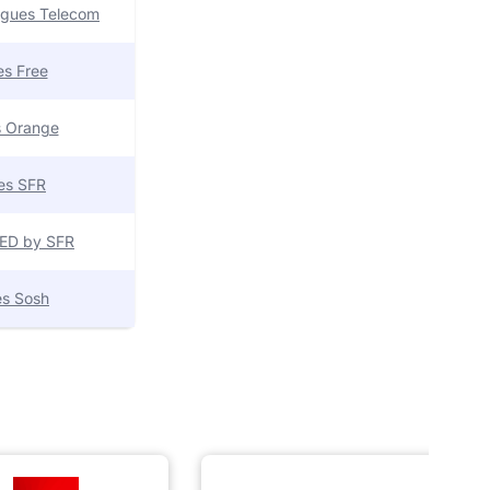
uygues Telecom
res Free
es Orange
res SFR
 RED by SFR
res Sosh