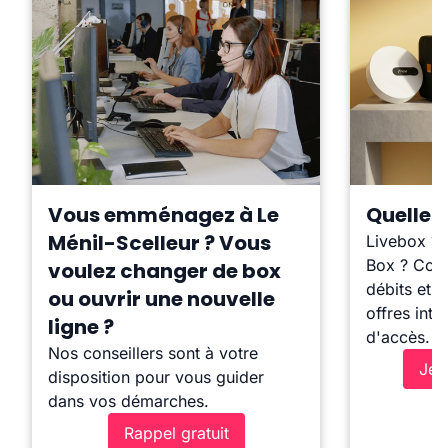
Vous emménagez à Le
Quelle b
Ménil-Scelleur ? Vous
Livebox ?
Box ? Comp
voulez changer de box
débits et l
ou ouvrir une nouvelle
offres inte
ligne ?
d'accès.
Nos conseillers sont à votre
Je 
disposition pour vous guider
dans vos démarches.
Rappel gratuit