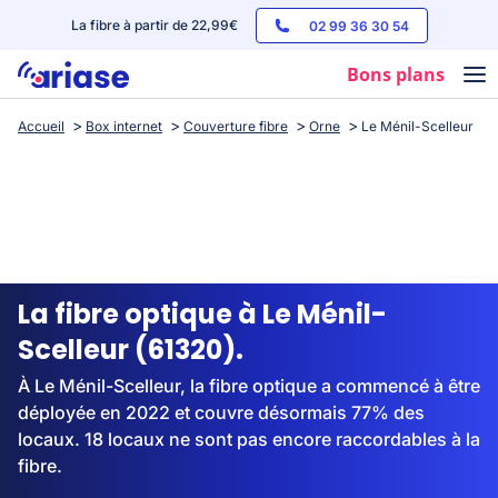
La fibre à partir de 22,99€
02 99 36 30 54
Bons plans
Accueil
Box internet
Couverture fibre
Orne
Le Ménil-Scelleur
Box internet
Forfaits mobile
Téléphones
Streaming
La fibre optique à Le Ménil-
Scelleur (61320).
À Le Ménil-Scelleur, la fibre optique a commencé à être
déployée en 2022 et couvre désormais 77% des
locaux. 18 locaux ne sont pas encore raccordables à la
fibre.