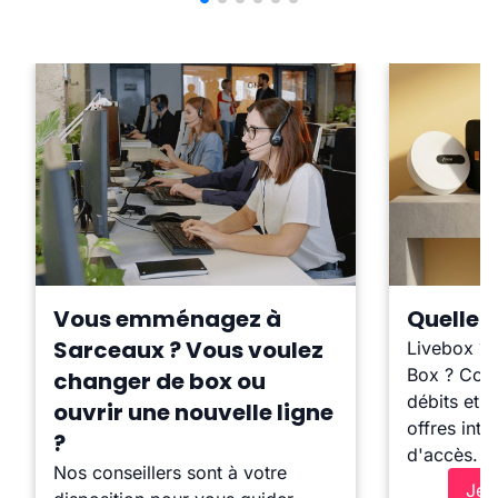
Vous emménagez à
Quelle b
Sarceaux ? Vous voulez
Livebox ?
Box ? Comp
changer de box ou
débits et l
ouvrir une nouvelle ligne
offres inte
?
d'accès.
Nos conseillers sont à votre
Je 