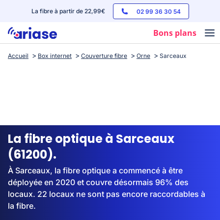
La fibre à partir de 22,99€
02 99 36 30 54
Bons plans
Accueil
Box internet
Couverture fibre
Orne
Sarceaux
Box internet
Forfaits mobile
Téléphones
Streaming
La fibre optique à Sarceaux
(61200).
À Sarceaux, la fibre optique a commencé à être
déployée en 2020 et couvre désormais 96% des
locaux. 22 locaux ne sont pas encore raccordables à
la fibre.