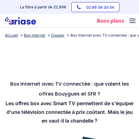
La fibre à partir de 22,99€
02 99 36 30 54
Bons plans
Accueil
Box internet
Dossier
Box Internet avec TV connectée : que v
Box internet
Forfaits mobile
Téléphones
Streaming
Box Internet avec TV connectée : que valent les
offres Bouygues et SFR ?
Les offres box avec Smart TV permettent de s'équiper
d'une télévision connectée à prix coûtant. Mais le jeu
en vaut-il la chandelle ?