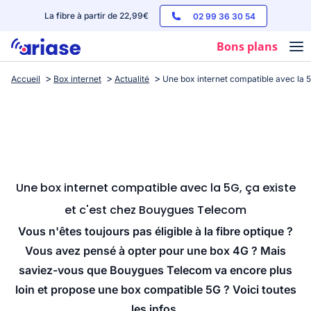
La fibre à partir de 22,99€
02 99 36 30 54
Bons plans
Accueil
Box internet
Actualité
Une box internet compatible avec la 
Box internet
Forfaits mobile
Téléphones
Streaming
Une box internet compatible avec la 5G, ça existe
et c'est chez Bouygues Telecom
Vous n'êtes toujours pas éligible à la fibre optique ?
Vous avez pensé à opter pour une box 4G ? Mais
saviez-vous que Bouygues Telecom va encore plus
loin et propose une box compatible 5G ? Voici toutes
les infos.