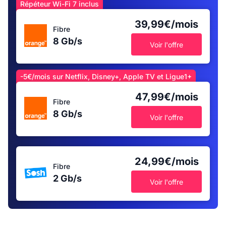
Répéteur Wi-Fi 7 inclus
39,99€/mois
Fibre
8 Gb/s
Voir l'offre
-5€/mois sur Netflix, Disney+, Apple TV et Ligue1+
47,99€/mois
Fibre
8 Gb/s
Voir l'offre
24,99€/mois
Fibre
2 Gb/s
Voir l'offre