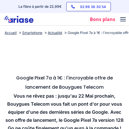
La fibre à partir de 22,99€
02 99 36 30 54
Bons plans
Accueil
Smartphone
Actualité
Google Pixel 7a à 1€ : l'incroyable 
Box internet
Forfaits mobile
Téléphones
Streaming
Google Pixel 7a à 1€ : l'incroyable offre de
lancement de Bouygues Telecom
Vous ne rêvez pas : jusqu'au 22 Mai prochain,
Bouygues Telecom vous fait un pont d'or pour vous
équiper d'une des dernières séries de Google. Avec
son offre de lancement, le Google Pixel 7a version 128
Go ne coûte finalement qu'un euro à la commande !