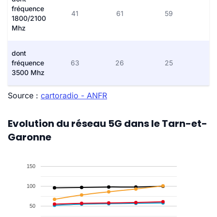
fréquence
41
61
59
1800/2100
Mhz
dont
fréquence
63
26
25
3500 Mhz
Source :
cartoradio - ANFR
Evolution du réseau 5G dans le Tarn-et-
Garonne
150
100
50