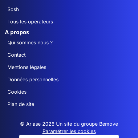
Escatalens
2
2
Sosh
Escazeaux
0
0
Tous les opérateurs
A propos
Espalais
0
0
Qui sommes nous ?
Esparsac
0
0
Contact
Espinas
1
1
Mentions légales
Données personnelles
Fabas
1
0
Cookies
Fajolles
1
0
Plan de site
Faudoas
1
1
© Ariase 2026 Un site du groupe
Bemove
Fauroux
0
0
Paramétrer les cookies