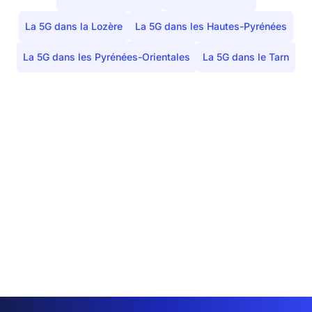
La 5G dans la Lozère
La 5G dans les Hautes-Pyrénées
Campsas
1
1
La 5G dans les Pyrénées-Orientales
La 5G dans le Tarn
Canals
1
1
Castanet
0
0
Castelferrus
0
0
Castelmayran
1
1
Castelsagrat
1
0
Castelsarrasin
12
12
Castéra-Bouzet
1
0