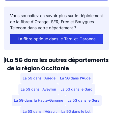
Bioule
0
0
Vous souhaitez en savoir plus sur le déploiement
Boudou
1
1
de la fibre d'Orange, SFR, Free et Bouygues
Telecom dans votre département ?
Bouillac
0
0
La fibre optique dans le Tarn-et-Garonne
Bouloc-en-Quercy
1
0
La 5G dans les autres départements
Bourg-de-Visa
1
0
de la région Occitanie
Bourret
3
3
La 5G dans l'Ariège
La 5G dans l'Aude
Brassac
1
0
La 5G dans l'Aveyron
La 5G dans le Gard
Bressols
8
8
La 5G dans la Haute-Garonne
La 5G dans le Gers
Bruniquel
La 5G dans l'Hérault
1
La 5G dans le Lot
1