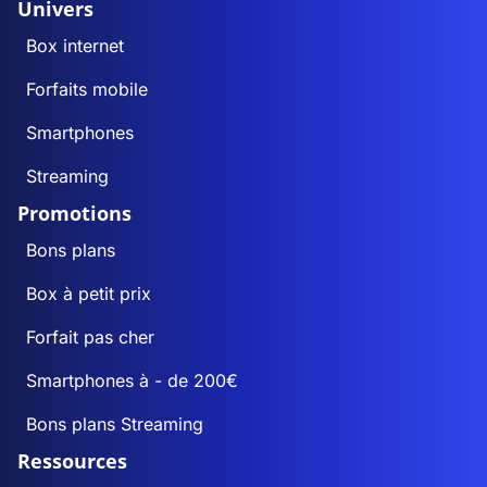
Univers
Caumont
0
0
Box internet
Le Causé
1
1
Forfaits mobile
Caussade
4
3
Smartphones
Streaming
Caylus
5
3
Promotions
Cayrac
0
0
Bons plans
Box à petit prix
Cayriech
0
0
Forfait pas cher
Cazals
0
0
Smartphones à - de 200€
Cazes-Mondenard
3
2
Bons plans Streaming
Ressources
Comberouger
2
0