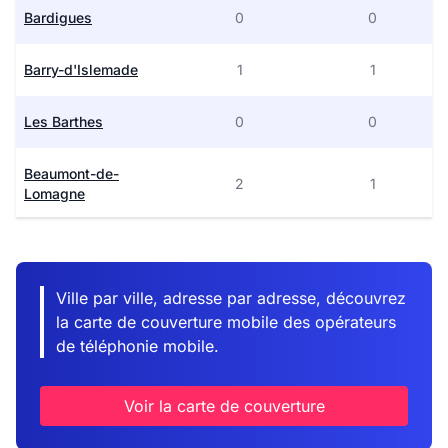
Bardigues
0
0
Barry-d'Islemade
1
1
Les Barthes
0
0
Beaumont-de-
2
1
Lomagne
Beaupuy
1
1
Ville par ville, adresse par adresse, découvrez
Belbèze-en-
0
0
Lomagne
la carte de couverture mobile des opérateurs
de téléphonie mobile.
Belvèze
1
0
Voir la carte de couverture
Bessens
1
1