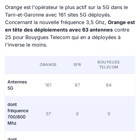
Orange est l'opérateur le plus actif sur la 5G dans le
Tarn-et-Garonne avec 161 sites 5G déployés.
Concernant la nouvelle fréquence 3,5 Ghz,
Orange est
en tête des déploiements avec 63 antennes
contre
25 pour Bouygues Telecom qui en a déployées à
l'inverse le moins.
BOUYGUES
ORANGE
SFR
F
TELECOM
Antennes
161
87
84
1
5G
dont
fréquence
57
0
0
700/800
Mhz
dont