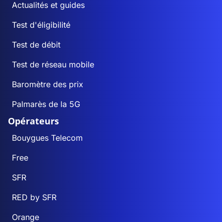
Actualités et guides
Corbarieu
4
3
Test d'éligibilité
Cordes-Tolosannes
1
0
Test de débit
Test de réseau mobile
Coutures
0
0
Baromètre des prix
Cumont
0
0
Palmarès de la 5G
Opérateurs
Dieupentale
3
3
Bouygues Telecom
Donzac
1
1
Free
Dunes
3
3
SFR
RED by SFR
Durfort-Lacapelette
1
0
Orange