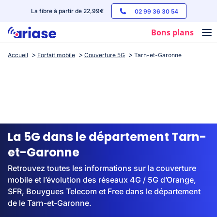
La fibre à partir de 22,99€
02 99 36 30 54
Bons plans
Accueil
Forfait mobile
Couverture 5G
Tarn-et-Garonne
Box internet
Forfaits mobile
Téléphones
Streaming
La 5G dans le département Tarn-
et-Garonne
Retrouvez toutes les informations sur la couverture
mobile et l’évolution des réseaux 4G / 5G d’Orange,
SFR, Bouygues Telecom et Free dans le département
de le Tarn-et-Garonne.