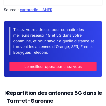
Source :
cartoradio - ANFR
Testez votre adresse pour connaître les
meilleurs réseaux 4G et 5G dans votre
commune, et pour savoir à quelle distance se
trouvent les antennes d'Orange, SFR, Free et
Bouygues Telecom.
Le meilleur opérateur chez vous
Répartition des antennes 5G dans le
Tarn-et-Garonne