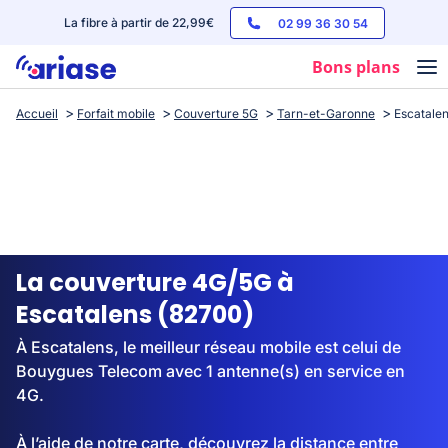
La fibre à partir de 22,99€
02 99 36 30 54
Bons plans
Accueil
Forfait mobile
Couverture 5G
Tarn-et-Garonne
Escatale
Box internet
Forfaits mobile
Téléphones
Streaming
La couverture 4G/5G à
Escatalens (82700)
À Escatalens, le meilleur réseau mobile est celui de
Bouygues Telecom avec 1 antenne(s) en service en
4G.
À l’aide de notre carte, découvrez la distance entre