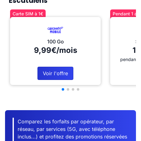
Escatalens
Carte SIM à 1€
Pendant 1 an 
100 Go
Sé
9,99€/mois
12
pendant 1
Voir l'offre
Comparez les forfaits par opérateur, par
réseau, par services (5G, avec téléphone
inclus...) et profitez des promotions réservées