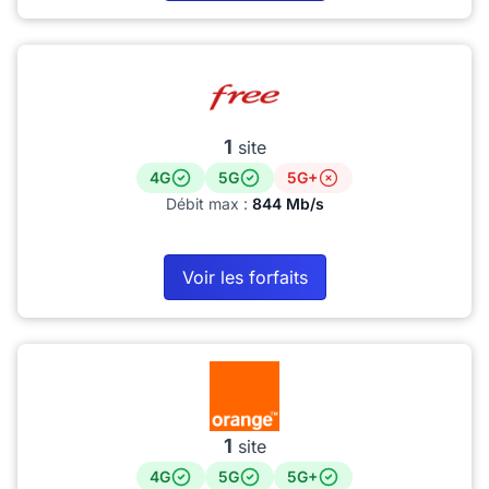
1
site
4G
5G
5G+
Débit max :
844 Mb/s
Voir les forfaits
1
site
4G
5G
5G+