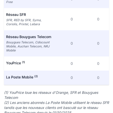
Free
Réseau SFR
0
0
SFR, RED by SFR, Syma,
Coriolis, Prixtel, Lebara
Réseau Bouygues Telecom
Bouygues Telecom, Cdiscount
0
0
Mobile, Auchan Telecom, NRJ
Mobile
(1)
YouPrice
0
0
(2)
La Poste Mobile
0
0
(1) YouPrice loue les réseaux d'Orange, SFR et Bouygues
Telecom
(2) Les anciens abonnés La Poste Mobile utilisent le réseau SFR
tandis que les nouveaux clients ont basculé sur le réseau
Bouygues Telecom depuis le 01/10/2025