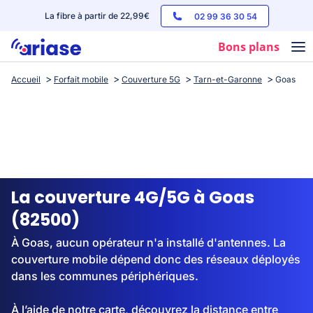
La fibre à partir de 22,99€
02 99 36 30 54
Bons plans
Accueil
Forfait mobile
Couverture 5G
Tarn-et-Garonne
Goas
Box internet
Forfaits mobile
Téléphones
Streaming
La couverture 4G/5G à Goas
(82500)
À Goas, aucun opérateur n'a installé d'antennes. La
couverture mobile dépend donc des réseaux déployés
dans les communes périphériques.
À l’aide de notre carte, découvrez la distance entre