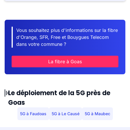
Vous souhaitez plus d'informations sur la fibre
d'Orange, SFR, Free et Bouygues Telecom
dans votre commune ?
La fibre à Goas
Le déploiement de la 5G près de
Goas
5G à Faudoas
5G à Le Causé
5G à Maubec