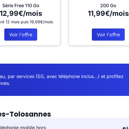
Série Free 110 Go
200 Go
12,99€/mois
11,99€/mois
nt 12 mois puis 19,99€/mois
Voir l'offre
Voir l'offre
u, par services (5G, avec téléphone inclus...) et profitez
nnés.
des-Tolosannes
éléphonie mobile hors