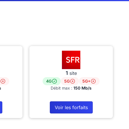
1
site
4G
5G
5G+
s
Débit max :
150 Mb/s
Voir les forfaits