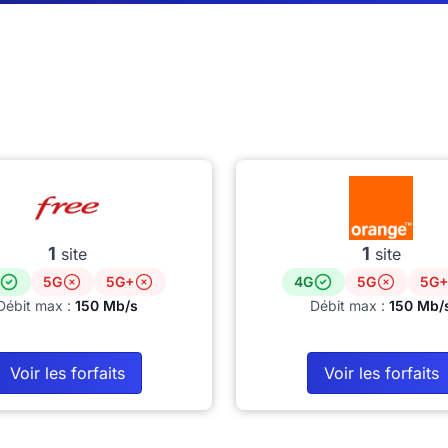
1
1
site
site
5G
5G+
4G
5G
5G+
Débit max :
150 Mb/s
Débit max :
150 Mb/
Voir les forfaits
Voir les forfaits