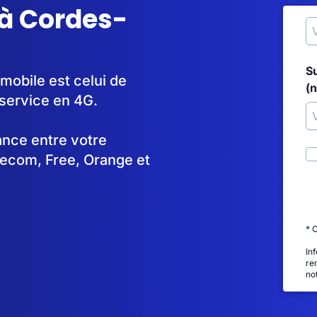
 à Cordes-
S
mobile est celui de
(
service en 4G.
tance entre votre
lecom, Free, Orange et
* 
In
re
no