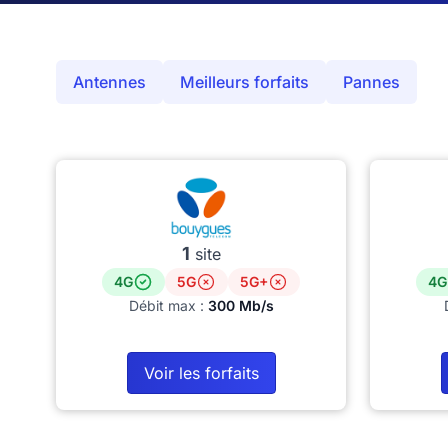
Antennes
Meilleurs forfaits
Pannes
1
site
4G
5G
5G+
4G
Débit max :
300 Mb/s
Voir les forfaits