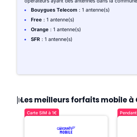
opérateurs ayant des antennes dans la commune,
Bouygues Telecom
: 1 antenne(s)
Free
: 1 antenne(s)
Orange
: 1 antenne(s)
SFR
: 1 antenne(s)
Les meilleurs forfaits mobile
Carte SIM à 1€
Pendant 