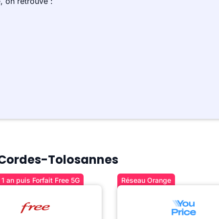
 on retrouve :
 à Cordes-Tolosannes
1 an puis Forfait Free 5G
Réseau Orange