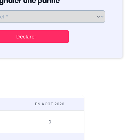
ignaler une panne
Déclarer
EN AOÛT 2026
0