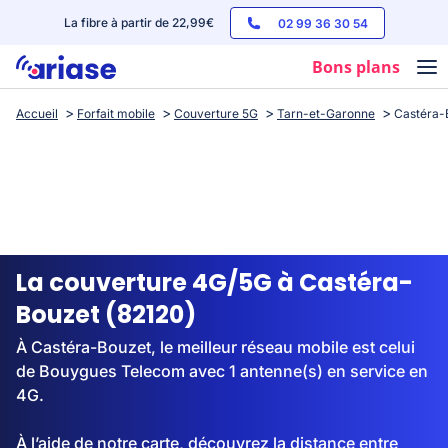
La fibre à partir de 22,99€
02 99 36 30 54
Bons plans
Accueil
Forfait mobile
Couverture 5G
Tarn-et-Garonne
Castéra-
Box internet
Forfaits mobile
Téléphones
Streaming
La couverture 4G/5G à Castéra-
Bouzet (82120)
À Castéra-Bouzet, le meilleur réseau mobile est celui
de Bouygues Telecom avec 1 antenne(s) en service en
4G.
À l’aide de notre carte, découvrez la distance entre