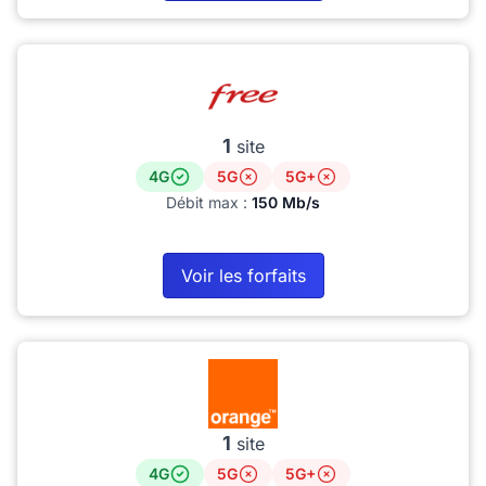
1
site
4G
5G
5G+
Débit max :
150 Mb/s
Voir les forfaits
1
site
4G
5G
5G+