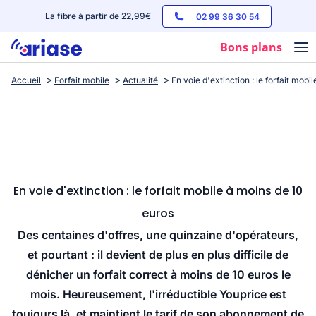
La fibre à partir de 22,99€
02 99 36 30 54
Bons plans
Accueil
Forfait mobile
Actualité
En voie d'extinction : le forfait mobi
Box internet
Forfaits mobile
Téléphones
Streaming
En voie d'extinction : le forfait mobile à moins de 10
euros
Des centaines d'offres, une quinzaine d'opérateurs,
et pourtant : il devient de plus en plus difficile de
dénicher un forfait correct à moins de 10 euros le
mois. Heureusement, l'irréductible Youprice est
toujours là, et maintient le tarif de son abonnement de