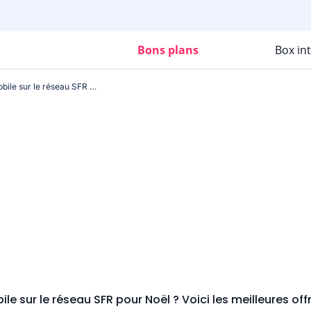
Bons plans
Box in
À la recherche d'un forfait mobile sur le réseau SFR pour Noël ? Voici les meilleures offres pour ce mois de décembre.
bile sur le réseau SFR pour Noël ? Voici les meilleures o