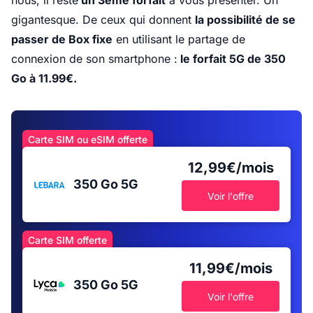
nous, il reste
un 3ème forfait
à vous présenter. Un
gigantesque. De ceux qui donnent
la possibilité de se
passer de Box fixe
en utilisant le partage de
connexion de son smartphone :
le forfait 5G de 350
Go à 11.99€.
Carte SIM ou eSIM offerte
12,99€/mois
350 Go
5G
Voir l'offre
Carte SIM offerte
11,99€/mois
350 Go
5G
Voir l'offre